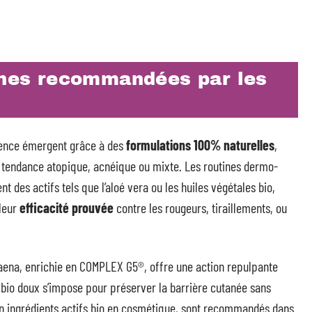
tines recommandées par les
ence émergent grâce à des
formulations 100% naturelles
,
 tendance atopique, acnéique ou mixte. Les routines dermo-
 des actifs tels que l’aloé vera ou les huiles végétales bio,
 leur
efficacité prouvée
contre les rougeurs, tiraillements, ou
aena, enrichie en COMPLEX G5®, offre une action repulpante
 bio doux s’impose pour préserver la barrière cutanée sans
en ingrédients actifs bio en cosmétique, sont recommandés dans