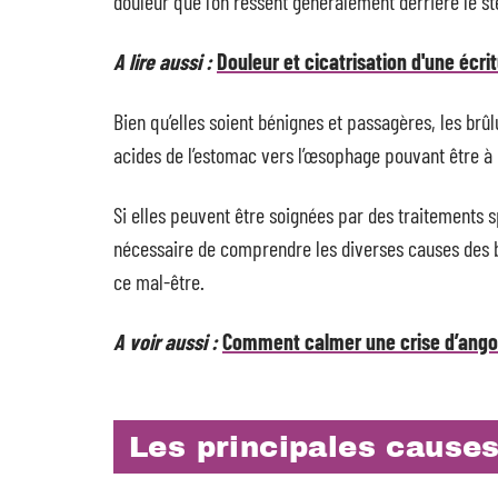
douleur que l’on ressent généralement derrière le s
A lire aussi :
Douleur et cicatrisation d'une écri
Bien qu’elles soient bénignes et passagères, les b
acides de l’estomac vers l’œsophage pouvant être à l
Si elles peuvent être soignées par des traitements 
nécessaire de comprendre les diverses causes des br
ce mal-être.
A voir aussi :
Comment calmer une crise d’ango
Les principales cause