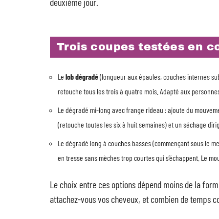
deuxième jour.
Trois coupes testées en co
Le
lob dégradé
(longueur aux épaules, couches internes sub
retouche tous les trois à quatre mois. Adapté aux personnes 
Le dégradé mi-long avec frange rideau : ajoute du mouveme
(retouche toutes les six à huit semaines) et un séchage dir
Le dégradé long à couches basses (commençant sous le mento
en tresse sans mèches trop courtes qui s’échappent. Le mou
Le choix entre ces options dépend moins de la form
attachez-vous vos cheveux, et combien de temps co