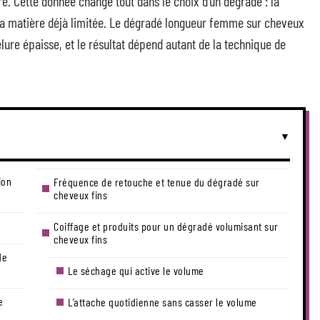
 Cette donnée change tout dans le choix d’un dégradé : la
 la matière déjà limitée. Le dégradé longueur femme sur cheveux
lure épaisse, et le résultat dépend autant de la technique de
ion
Fréquence de retouche et tenue du dégradé sur
cheveux fins
Coiffage et produits pour un dégradé volumisant sur
cheveux fins
de
Le séchage qui active le volume
e
L’attache quotidienne sans casser le volume