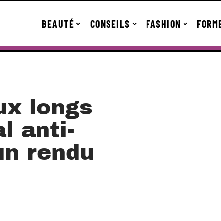
BEAUTÉ
CONSEILS
FASHION
FORM
ux longs
l anti-
 un rendu