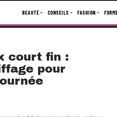
BEAUTÉ
CONSEILS
FASHION
FORM
court fin :
iffage pour
 journée