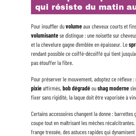
qui résiste du matin au
Pour insuffler du
volume
aux cheveux courts et fins,
volumisante
se distingue : une noisette sur cheve
et la chevelure gagne d’emblée en épaisseur. Le
spr
rendant possible ce coiffé-décoiffé qui tient jusqu’a
pas étouffer la fibre.
Pour préserver le mouvement, adoptez ce réflexe : mo
pixie
affirmés,
bob dégradé
ou
shag moderne
s’e
fixer sans rigidité, la laque doit être vaporisée à vi
Certains accessoires changent la donne : barrettes 
coupe tout en maîtrisant les mèches récalcitrantes.
frange tressée, des astuces rapides qui dynamisent l