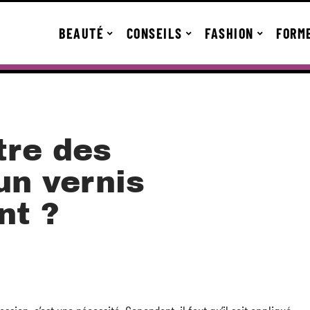
BEAUTÉ
CONSEILS
FASHION
FORM
re des
 un vernis
nt ?