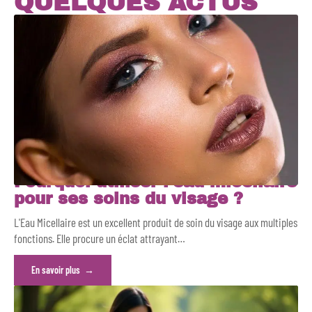
QUELQUES ACTUS
Pourquoi utiliser l’eau micellaire
pour ses soins du visage ?
L'Eau Micellaire est un excellent produit de soin du visage aux multiples
fonctions. Elle procure un éclat attrayant
…
En savoir plus